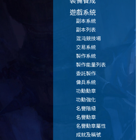
裝備養成
遊戲系統
副本系統
副本列表
混沌競技場
交易系統
製作系統
製作能量列表
委託製作
傭兵系統
功勳勳章
功勳強化
名譽階級
名譽勳章
名譽勳章屬性
成就及稱號