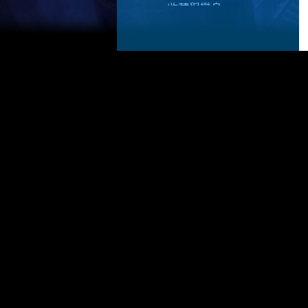
收藏與變身
挑戰任務
黑伊爾的研究支援
恆星盤
特殊禮盒
VIP服務
活動通行證
寵物圖鑑
寵物精通
神劍系統
營火
對戰系統
公會
副本介紹(155級以上)
道具機率