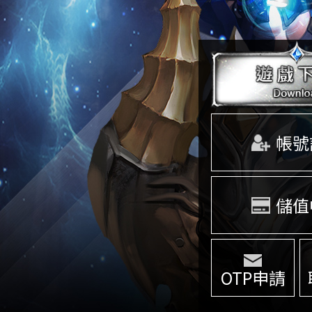
帳號
儲值
OTP申請