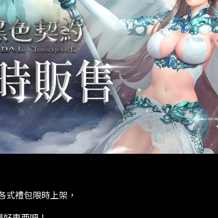
：
舖，各式禮包限時上架，
麼好東西吧！