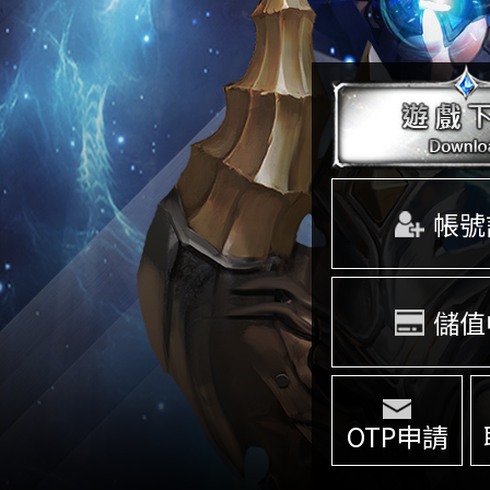
帳號
儲值
OTP申請