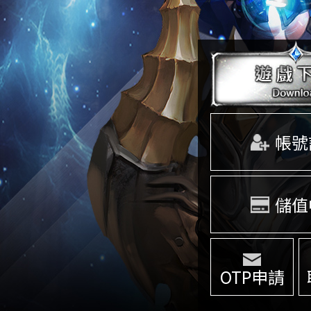
帳號
儲值
OTP申請