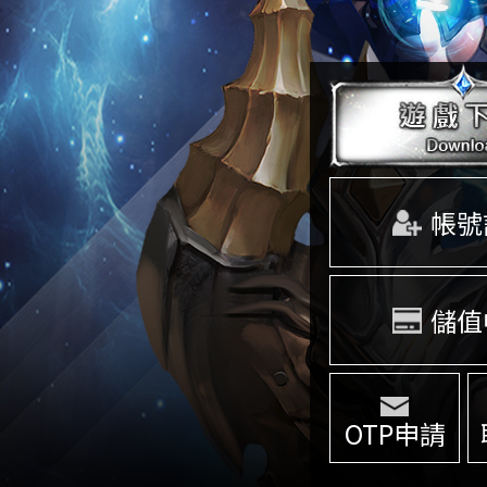
帳號
儲值
OTP申請