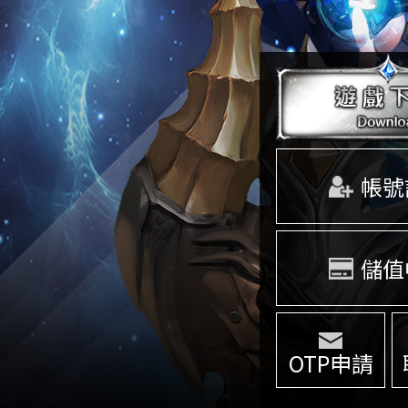
帳號
儲值
OTP申請